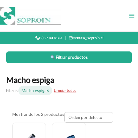
Ir
al
contenido
(2) 2544 4163
ventas@soproin.cl
Filtrar productos
Macho espiga
×
Filtros:
Macho espiga
Limpiar todos
Mostrando los 2 productos