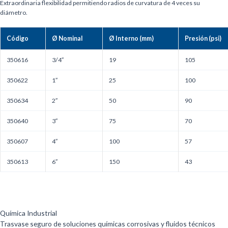
Extraordinaria flexibilidad permitiendo radios de curvatura de 4 veces su
diámetro.
Código
Ø Nominal
Ø Interno (mm)
Presión (psi)
350616
3/4″
19
105
350622
1″
25
100
350634
2″
50
90
350640
3″
75
70
350607
4″
100
57
350613
6″
150
43
Aplicaciones Industriales
Química Industrial
Trasvase seguro de soluciones químicas corrosivas y fluidos técnicos