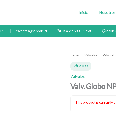
Inicio
Nosotros
4163
ventas@soproin.cl
Lun a Vie 9:00–17:30
Maule 
Inicio
›
Válvulas
›
Valv. G
VÁLVULAS
Válvulas
Valv. Globo N
This product is currently o