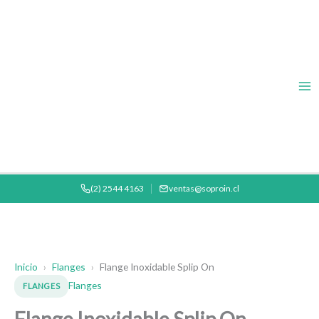
Ir
al
contenido
(2) 2544 4163
ventas@soproin.cl
Inicio
›
Flanges
›
Flange Inoxidable Splip On
Flanges
FLANGES
Flange Inoxidable Splip On